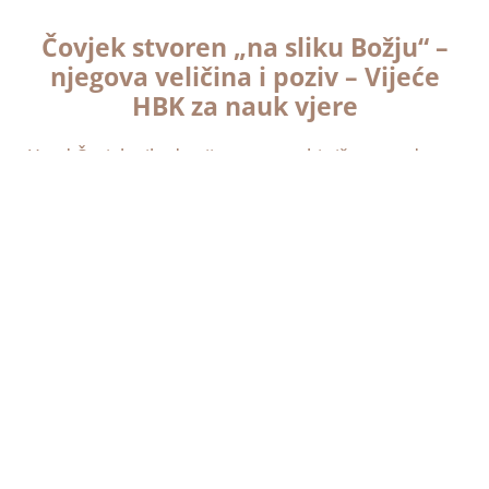
Čovjek stvoren „na sliku Božju“ –
njegova veličina i poziv – Vijeće
HBK za nauk vjere
Uvod Čovjek nikada nije znao o sebi više nego danas.
Različitim istraživanjima tijekom mnogih stoljeća
došao je do mnoštva spoznaja o sebi samome i
svome životu, o čovječanstvu i svijetu
Read More
O predstojećim izborima za
Europski parlament – Izjava
Komisije HBK »Iustitia et pax«
1. Hrvatska i Europa. Europska unija, nastala nakon