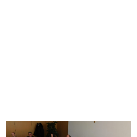
Službena stranica
Tag: biskup Josip Mrzljak