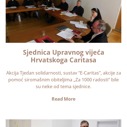
Sjednica Upravnog vijeća
Hrvatskoga Caritasa
Akcija Tjedan solidarnosti, sustav “E-Caritas”, akcije za
pomoć siromašnim obiteljima „Za 1000 radosti“ bile
su neke od tema sjednice.
Read More