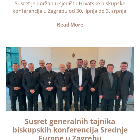
Susret je doržan u sjedištu Hrvatske biskupske
konferencije u Zagrebu od 30. lipnja do 3. srpnja.
Read More
Susret generalnih tajnika
biskupskih konferencija Srednje
Europe u Zagrebu