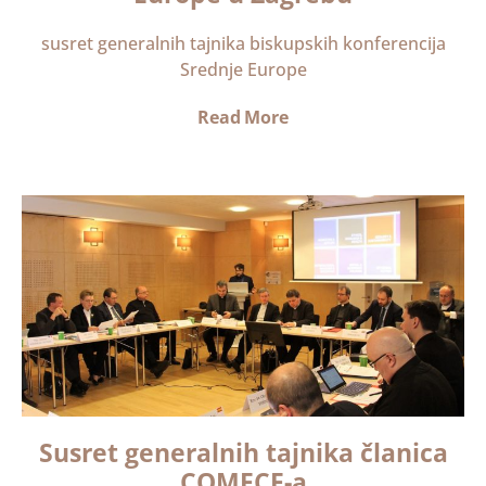
susret generalnih tajnika biskupskih konferencija
Srednje Europe
Read More
Susret generalnih tajnika članica
COMECE-a