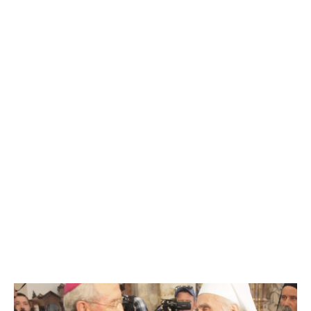
Službena stranica
Tag: mitropolit Porfirije