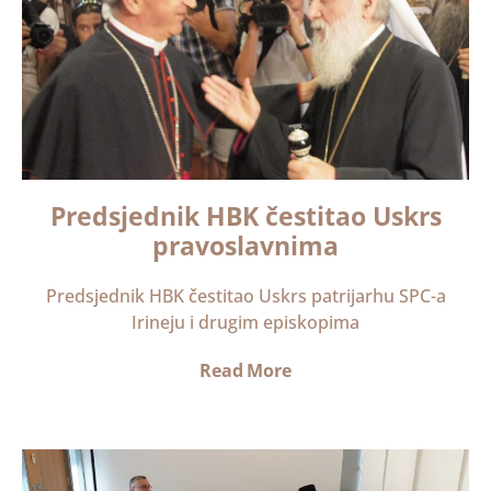
Predsjednik HBK čestitao Uskrs
pravoslavnima
Predsjednik HBK čestitao Uskrs patrijarhu SPC-a
Irineju i drugim episkopima
Read More