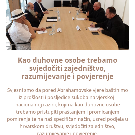
Kao duhovne osobe trebamo
svjedočiti zajedništvo,
razumijevanje i povjerenje
Svjesni smo da pored Abrahamovske vjere baštinimo
iz prošlosti i posljedice sukoba na vjerskoj i
nacionalnoj razini, kojima kao duhovne osobe
trebamo pristupiti praštanjem i promicanjem
pomirenja te na naš specifičan način, usred podjela u
hrvatskom društvu, svjedočiti zajedništvo,
razumijevanje i povjerenje.