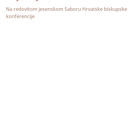
Na redovitom jesenskom Saboru Hrvatske biskupske
konferencije
Priopćenje s 3. plenarnog
zasjedanja Sabora HBK
Na redovitom, trećem saboru Hrvatske biskupske
konferencije