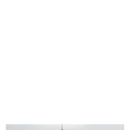
Službena stranica
Tag: rektor Marko Đurin