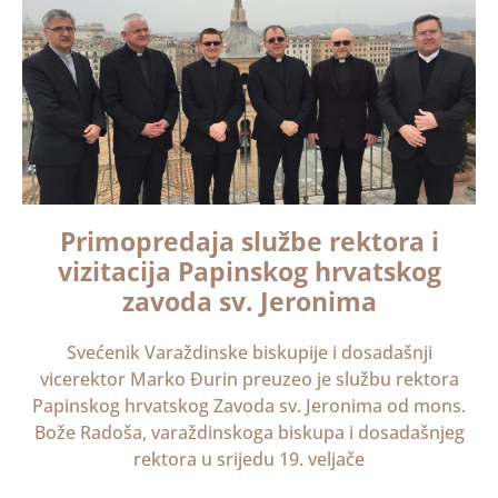
Primopredaja službe rektora i
vizitacija Papinskog hrvatskog
zavoda sv. Jeronima
Svećenik Varaždinske biskupije i dosadašnji
vicerektor Marko Đurin preuzeo je službu rektora
Papinskog hrvatskog Zavoda sv. Jeronima od mons.
Bože Radoša, varaždinskoga biskupa i dosadašnjeg
rektora u srijedu 19. veljače