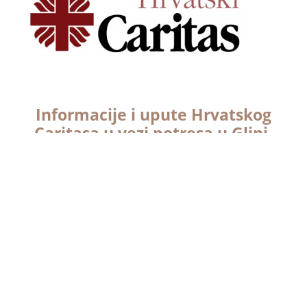
Informacije i upute Hrvatskog
Caritasa u vezi potresa u Glini,
Sisku i Petrinji
Upute predsjednika i ravnatelja Hrvatskoga Caritasa
kako pomoći stradalima u potresu.
Read More