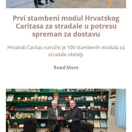
Prvi stambeni modul Hrvatskog
Caritasa za stradale u potresu
spreman za dostavu
Hrvatski Caritas naručio je 100 stambenih modula za
stradale obitelji.
Read More