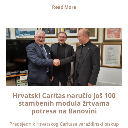
Read More
Hrvatski Caritas naručio još 100
stambenih modula žrtvama
potresa na Banovini
Predsjednik Hrvatskog Caritasa varaždinski biskup