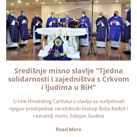
Središnje misno slavlje “Tjedna
solidarnosti i zajedništva s Crkvom
i ljudima u BiH”
U ime Hrvatskog Caritasa u slavlju su sudjelovali
njegov predsjednik varaždinski biskup Bože Radoš i
ravnatelj mons. Fabijan Svalina
Read More