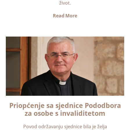
život.
Read More
Priopćenje sa sjednice Pododbora
za osobe s invaliditetom
Povod održavanju sjednice bila je želja