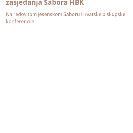
zasjedanja Sabora HBK
Na redovitom jesenskom Saboru Hrvatske biskupske
konferencije
Priopćenje s 3. plenarnog
zasjedanja Sabora HBK
Na redovitom, trećem saboru Hrvatske biskupske
konferencije