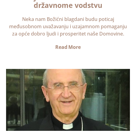
državnome vodstvu
Neka nam Božićni blagdani budu poticaj
međusobnom uvažavanju i uzajamnom pomaganju
za opće dobro ljudi i prosperitet naše Domovine.
Read More