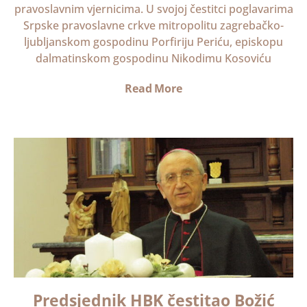
pravoslavnim vjernicima. U svojoj čestitci poglavarima
Srpske pravoslavne crkve mitropolitu zagrebačko-
ljubljanskom gospodinu Porfiriju Periću, episkopu
dalmatinskom gospodinu Nikodimu Kosoviću
Read More
Predsjednik HBK čestitao Božić