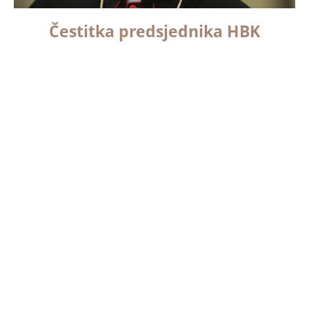
Čestitka predsjednika HBK
nogometašima nakon ulaska u
finale Svjetskog nogometnog
prvenstva
Predsjednik Hrvatske biskupske konferencije
zadarski nadbiskup Želimir Puljić danas, 12. srpnja,
uputio je čestitku izborniku Zlatku Daliću i igračima
Hrvatske nogometne reprezentacije, nakon ulaska u
finale Svjetskog nogometnog prvenstva u
Read More