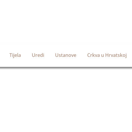
Tijela
Uredi
Ustanove
Crkva u Hrvatskoj