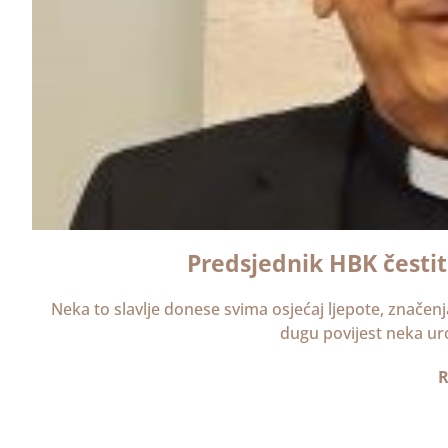
Predsjednik HBK česti
Neka to slavlje donese svima osjećaj ljepote, značenja
dugu povijest neka ur
R