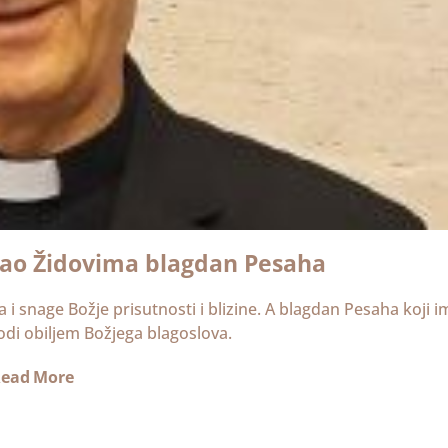
tao Židovima blagdan Pesaha
 i snage Božje prisutnosti i blizine. A blagdan Pesaha koji i
odi obiljem Božjega blagoslova.
ead More